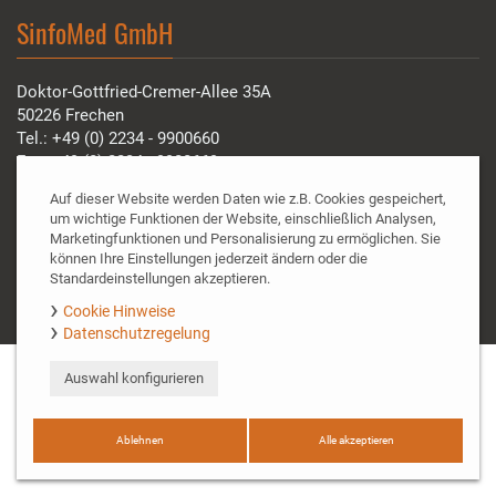
SinfoMed GmbH
Doktor-Gottfried-Cremer-Allee 35A
50226 Frechen
Tel.: +49 (0) 2234 - 9900660
Fax: +49 (0) 2234 - 9900669
Email:
info@sinfomed.de
Auf dieser Website werden Daten wie z.B. Cookies gespeichert,
um wichtige Funktionen der Website, einschließlich Analysen,
Marketingfunktionen und Personalisierung zu ermöglichen. Sie
© SinfoMed GmbH 2020. All rights reserved.
können Ihre Einstellungen jederzeit ändern oder die
Cookie policy
|
Data protection
|
Imprint
|
Contact and
Standardeinstellungen akzeptieren.
directions
Cookie Hinweise
Datenschutzregelung
Auswahl konfigurieren
Ablehnen
Alle akzeptieren